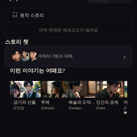
원작 스토리
아직 연재된 에피소드가 없어요
스토리 챗
›
캐릭터 3명과 대화
이런 이야기는 어때요?
 재생
금기의 선율
무제
예술과 도덕의
인간의 경계
어둠 속
I
@
안맘
@
neutral
@
unique
@
aeee
@
넬리
경계에서
실
1
Amazonian
Pufferfish 46
crocodile 73