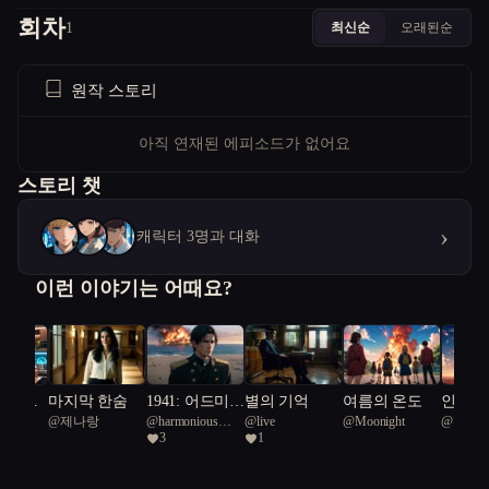
회차
최신순
오래된순
1
원작 스토리
아직 연재된 에피소드가 없어요
스토리 챗
›
캐릭터 3명과 대화
이런 이야기는 어때요?
맛: 캡
마지막 한숨
1941: 어드미럴
별의 기억
여름의 온도
인조인간
@
제나랑
@
harmonious
@
live
@
Moonight
@
부정
 잊혀
리
복제인
3
1
Mastodon 69