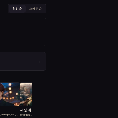
최신순
오래된순
›
세상에 남자가 나밖에 없
Gerovatracus 29
@
Hiro03
다면