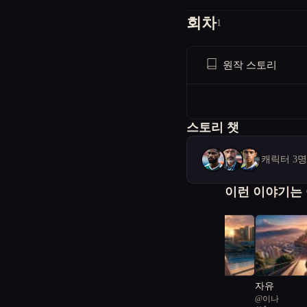
회차
1
원작 스토리
스토리 챗
캐릭터 3
이런 이야기는
다시, 숨을 쉬기
자유
@
댕깃쎄이요
@
이나