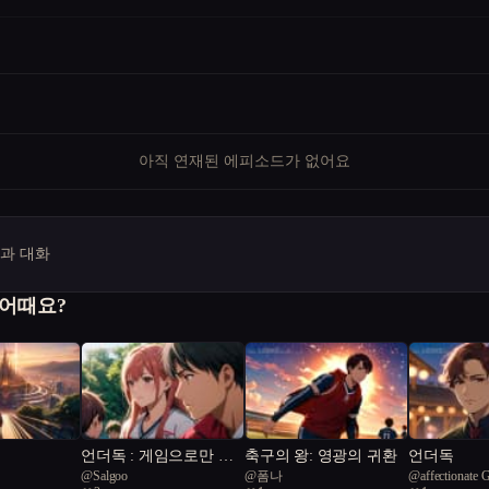
아직 연재된 에피소드가 없어요
명과 대화
 어때요?
언더독 : 게임으로만 배
축구의 왕: 영광의 귀환
언더독
@
Salgoo
@
폼나
@
affectionate 
운 축구