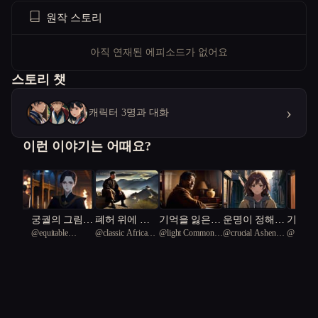
원작 스토리
아직 연재된 에피소드가 없어요
스토리 챗
›
캐릭터 3명과 대화
이런 이야기는 어때요?
드
궁궐의 그림자
폐허 위에 기
기억을 잃은
운명이 정해진
기억을
0
@
equitable
@
classic African
@
light Common
@
crucial Ashen-
@
슈니
에 첫사랑이
록을 남긴 자
아버지와 상처
도시에서 혼자
소녀와
Komodo Dragon
penguin 47
Loon 41
headed grebe 24
숨었다
를 숨긴 가족
희망을 믿는
학교
97
소녀