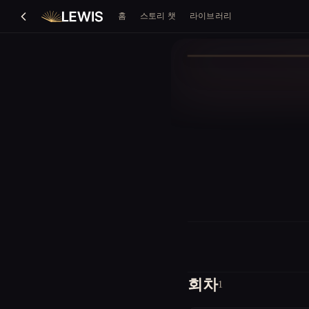
홈
스토리 챗
라이브러리
회차
1