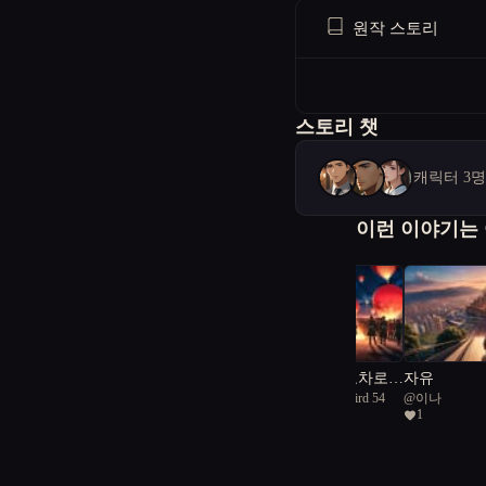
원작 스토리
스토리 챗
캐릭터 3
이런 이야기는
타이틀: 평화의 교차로:
자유
@
Challenging Camelbird 54
@
이나
욕망과 야망의 대립
1