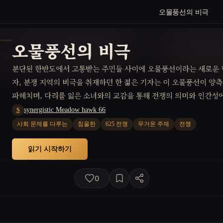
오물풍선의 비극
오물풍선의 비극
분단된 한반도에서 고통받는 주민들 사이에 오물풍선이라는 새로운 
자, 분쟁 지역의 비극을 취재하던 한 젊은 기자는 이 오물풍선이 양
파헤치며, 다리를 잃은 소녀와의 교감을 통해 전쟁의 의미와 인간성에
synergistic Meadow hawk 66
S
사회 문제를 다루는
침울한
625 전쟁
무거운 주제
전쟁
읽기 시작하기
0