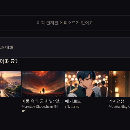
아직 연재된 에피소드가 없어요
명과 대화
 어때요?
어둠 속의 굳센 빛: 알레
메카로드
기계전쟁
@
creative Rhodochetus 84
@
k mark0
@
outstanding 
산드로의 싸움
1