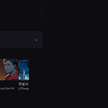
›
잿빛의 삶 속 찾은 빛
Coral Reef 66
@
Maeng