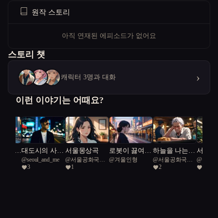
원작 스토리
아직 연재된 에피소드가 없어요
스토리 챗
›
캐릭터 3명과 대화
이런 이야기는 어때요?
 서울 :
대도시의 사랑
서울몽상곡
로봇이 끓여주
하늘을 나는
서울의
074
@
seoul_and_me
@
서울공화국일
@
겨울인형
@
서울공화국일
@
주하
누구인
법
는 라면의 온
붕어빵
원: 스
3
1
2
1
급시민
급시민
기
도전기