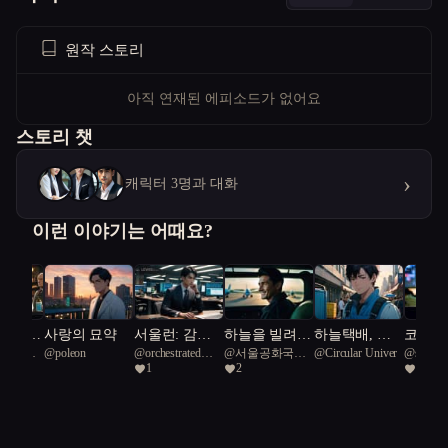
원작 스토리
아직 연재된 에피소드가 없어요
스토리 챗
›
캐릭터 3명과 대화
이런 이야기는 어때요?
 나는
사랑의 묘약
서울런: 감정
하늘을 빌려준
하늘택배, 아
코드마
공화국일
@
poleon
@
orchestrated
@
서울공화국일
@
Circular Univer
@
subtle 
의 온도
하루
르카를 넘어서
속삭임
1
2
1
African warana 41
급시민
40