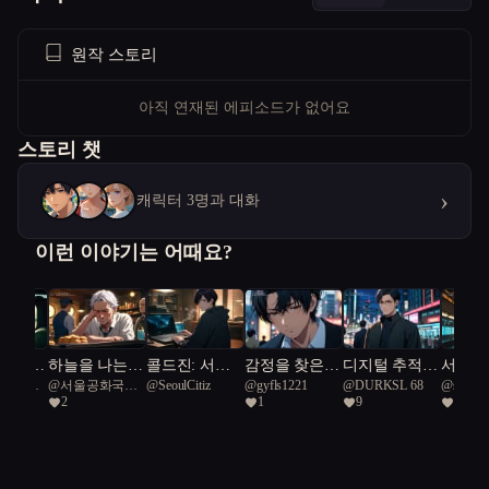
원작 스토리
아직 연재된 에피소드가 없어요
스토리 챗
›
캐릭터 3명과 대화
이런 이야기는 어때요?
 빌려준
하늘을 나는
콜드진: 서울
감정을 찾은
디지털 추적자
서울 
공화국일
@
서울공화국일
@
SeoulCitiz
@
gyfls1221
@
DURKSL 68
@
speedy 
붕어빵
프로토콜
로봇
들: 서울의 미
붕괴: 2
2
1
9
1
급시민
27
로 속에서