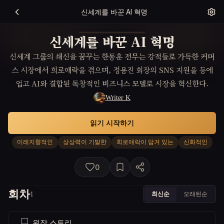
신세계를 바꾼 AI 혁명
신세계를 바꾼 AI 혁명
신세계 그룹의 쇄신을 꿈꾸는 한동훈 전무는 강적들로 가득한 커머
스 시장에서 희로애락을 겪으며, 정용진 회장의 SNS 지원을 등에
업고 AI와 결합된 독창적인 비즈니스 모델로 시장을 혁신한다.
Writer K
읽기 시작하기
미래지향적인
상상력이 기발한
희로애락이 담겨 있는
신화적인
0
회차
최신순
오래된순
1
원작 스토리