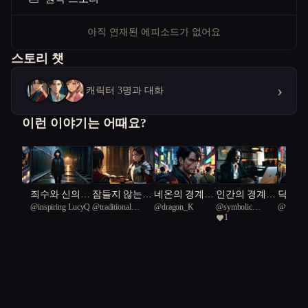
아직 연재된 에피소드가 없어요
스토리 챗
›
캐릭터 3명과 대화
이런 이야기는 어때요?
곡장
죄수와 신의
잠들지 않는
네온의 경계에
인간의 경계,
닥터 
s
@
inspiring LucyQ
@
traditional
@
dragon_K
@
symbolic
@
wooni
경계에서
기사단의 금지
서
AI의 윤리
1
Sparrow 36
Rosebelly Turtle
된 밤
14