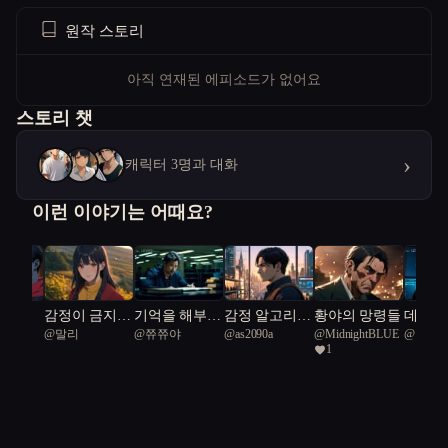
원작 스토리
아직 연재된 에피소드가 없어요
스토리 챗
›
캐릭터 3명과 대화
이런 이야기는 어때요?
쟁
감정이 금지된
기억을 해부하
감정 알고리
황야의 망령들
데이터
ding
@
말리
@
쮸쮸야
@
as2090a
@
MidnightBLUE
@
미르
시대에 사랑을
는 AI와 트라
즘: 서울의 선
자, 아
1
f 66
실험한다
우마가 만난
택
아의 
날