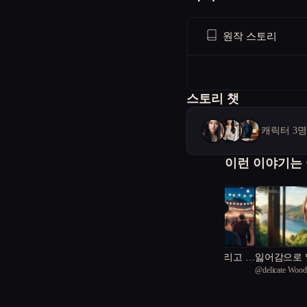
원작 스토리
스토리 챗
캐릭터 3
이런 이야기는
주성취.장만혹 그리고 금
잃어감으로
@
Red fantasy
@
delicate Wood
선무 홍콩타임슬립
1