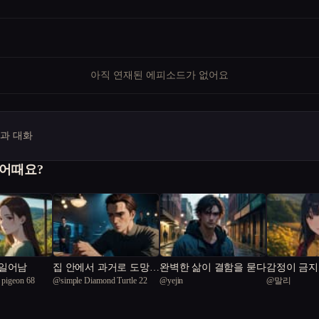
아직 연재된 에피소드가 없어요
명과 대화
 어때요?
 일어남
집 안에서 과거로 도망친
완벽한 삶이 결함을 묻다
감정이 금지
 pigeon 68
@
simple Diamond Turtle 22
@
yejin
@
말리
딸
랑을 실험