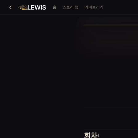
홈
스토리 챗
라이브러리
회차
1