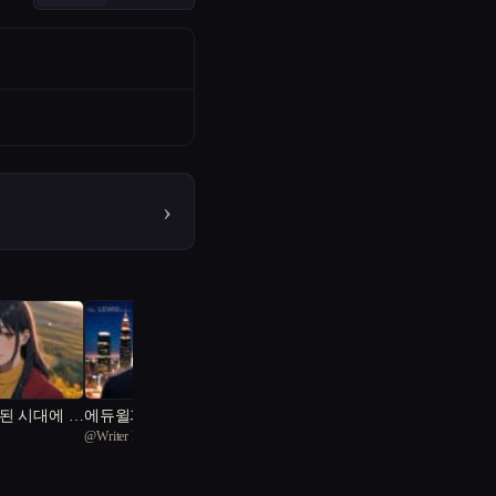
›
된 시대에 사
에듀윌과 AI
@
Writer K
한다