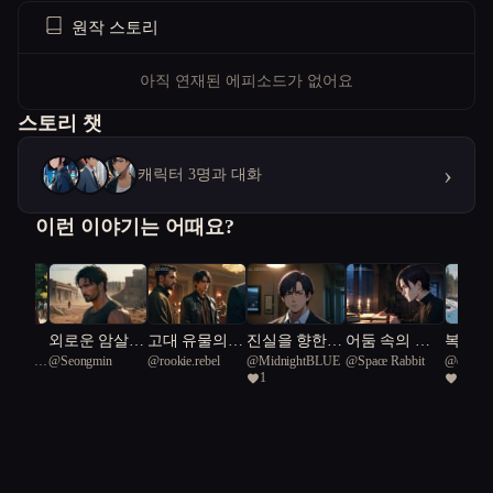
원작 스토리
아직 연재된 에피소드가 없어요
스토리 챗
›
캐릭터 3명과 대화
이런 이야기는 어때요?
는 미
외로운 암살자
고대 유물의
진실을 향한
어둠 속의 복
복수의
e Middle
@
Seongmin
@
rookie.rebel
@
MidnightBLUE
@
Space Rabbit
@
o3
 마을을
역사의 암호를
비밀
위험한 여정
수와 진실
1
1
aracal 66
다
쥐다