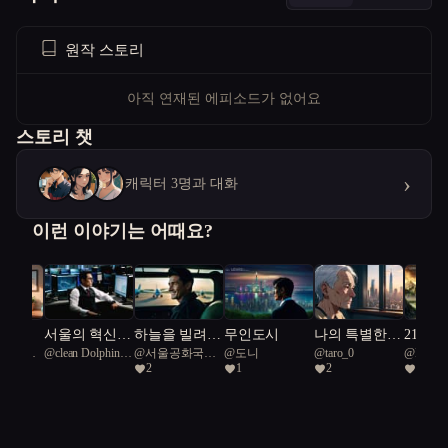
원작 스토리
아직 연재된 에피소드가 없어요
스토리 챗
›
캐릭터 3명과 대화
이런 이야기는 어때요?
상곡
서울의 혁신
하늘을 빌려준
무인도시
나의 특별한
2100
공화국일
@
clean Dolphin
@
서울공화국일
@
도니
@
taro_0
@
NOR
자, 미래를 설
하루
돌봄 로봇
임진왜
2
1
2
23
45
급시민
계하다
의 조선
해라.