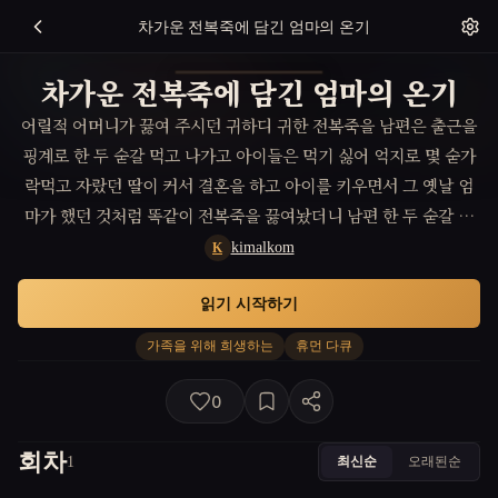
차가운 전복죽에 담긴 엄마의 온기
차가운 전복죽에 담긴 엄마의 온기
어릴적 어머니가 끓여 주시던 귀하디 귀한 전복죽을 남편은 출근을
핑계로 한 두 숟갈 먹고 나가고 아이들은 먹기 싫어 억지로 몇 숟가
락먹고 자랐던 딸이 커서 결혼을 하고 아이를 키우면서 그 옛날 엄
마가 했던 것처럼 똑같이 전복죽을 끓여놨더니 남편 한 두 숟갈 먹
고 아이들은 먹기 싫어 하는 똑같은 상황이 반복 된다. 그때 비로소
kimalkom
K
그 딸은 자신의 어머니의 마음을 이해하게 되고 혼자 쓸쓸이 남은
읽기 시작하기
차가운 전복죽을 먹고 있을 때 주방에서 어머니가 따뜻한 전복죽 끓
여서 내 오는 환상을 보며 혼자 몰래 눈물을 흘린다. 직장에서 돌아
가족을 위해 희생하는
휴먼 다큐
온 남편과 아이들은 그런 엄마의 모습을 보며 엄마 진심에 감동 하
고 다 같이 둘러 앉아 전복죽을 먹는다
0
회차
최신순
오래된순
1