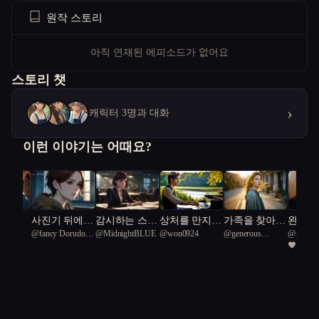
원작 스토리
아직 연재된 에피소드가 없어요
스토리 챗
›
캐릭터 3명과 대화
이런 이야기는 어때요?
머 기
사진기 뒤에서
감시하는 스파
상처를 만지는
가족을 찾아
완벽한
세일러
@
fancy Dorudon
@
MidnightBLUE
@
won0924
@
generous
@
sincere
쓴다
가족을 만났다
이 지켜야 하
피아노
떠난 다큐 감
1
3
Linesuchus 69
Albatros
는 가족
독