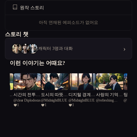
원작 스토리
아직 연재된 에피소드가 없어요
스토리 챗
›
캐릭터 3명과 대화
이런 이야기는 어때요?
 처음이
시간의 전투:
도시의 따뜻한
디지털 경계의
사랑의 기억을
탕수육
@
clear Diplodocus
@
MidnightBLUE
@
MidnightBLUE
@
refreshing
@
Korean
전생의 흔적
조각들
춤
되살리며
문을 
1
1
1
Darwinopterus 80