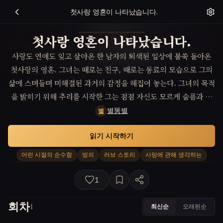
첫사랑 영혼이 나타났습니다.
첫사랑 영혼이 나타났습니다.
사랑도 연애도 잊고 살아온 한 남자의 퇴색된 일상에 불쑥 돌아온
첫사랑의 영혼. 그녀는 때로는 친구, 때로는 동료의 모습으로 그의
삶에 스며들며 미해결된 과거의 감정을 헤집어 놓는다. 그녀의 목적
을 밝히기 위해 추리를 시작한 그는 점점 자신도 모르게 슬픔과 외
로움을 깨닫고 진정한 감정의 치유를 경험하게 된다.
별똥별
별
읽기 시작하기
어린 시절의 순수함
빙의
러브 스토리
사랑에 관해 생각하는
1
회차
최신순
오래된순
1