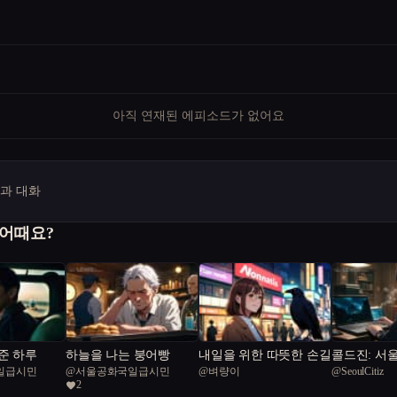
아직 연재된 에피소드가 없어요
명과 대화
 어때요?
준 하루
하늘을 나는 붕어빵
내일을 위한 따뜻한 손길
콜드진: 서
일급시민
@
서울공화국일급시민
@
벼량이
@
SeoulCitiz
2