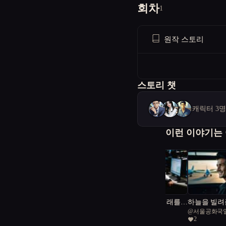
회차
1
원작 스토리
스토리 챗
캐릭터 3
이런 이야기는
서울의 혁신자, 미래를
하늘을 빌려
@
clean Dolphin 45
@
서울공화국
설계하다
2