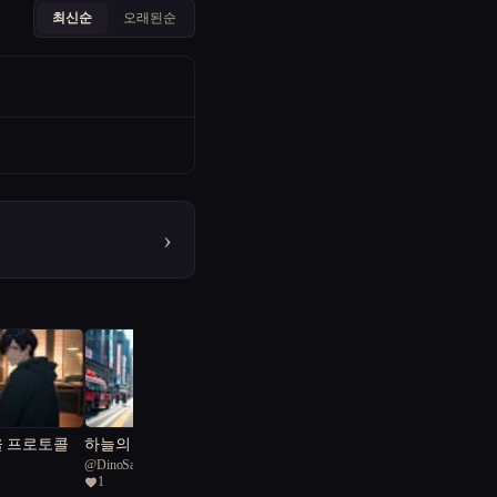
최신순
오래된순
›
울 프로토콜
하늘의 손길 : 응급닥터
@
DinoSaga
UAM
1