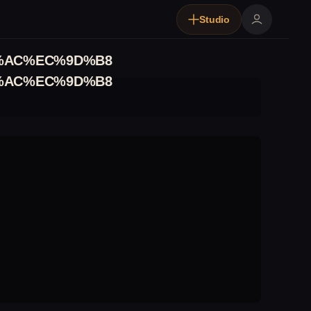
Studio
%AC%EC%9D%B8
%AC%EC%9D%B8