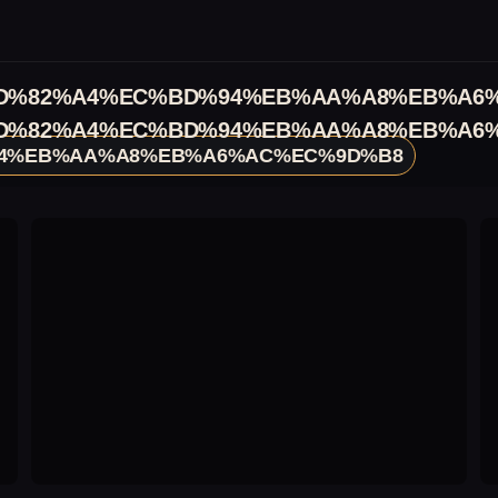
D%82%A4%EC%BD%94%EB%AA%A8%EB%A6
D%82%A4%EC%BD%94%EB%AA%A8%EB%A6
4%EB%AA%A8%EB%A6%AC%EC%9D%B8