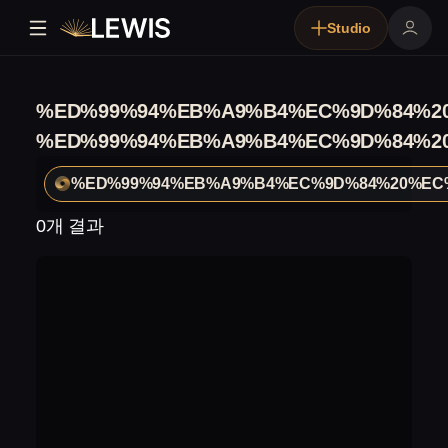
Studio
%ED%99%94%EB%A9%B4%EC%9D%84%2
%ED%99%94%EB%A9%B4%EC%9D%84%2
%ED%99%94%EB%A9%B4%EC%9D%84%20%EC
0개 결과