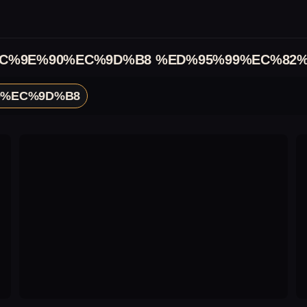
C%9E%90%EC%9D%B8 %ED%95%99%EC%82
0%EC%9D%B8