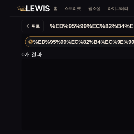
홈
스토리챗
웹소설
라이브러리
%ED%95%99%EC%82%B4%E
뒤로
%ED%95%99%EC%82%B4%EC%9E%9
0개 결과