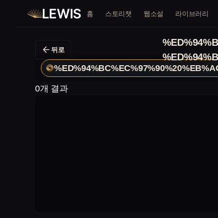
홈
스토리챗
웹소설
라이브러리
%ED%94%B
뒤로
%ED%94%B
%ED%94%BC%EC%97%90%20%EB%A
0개 결과