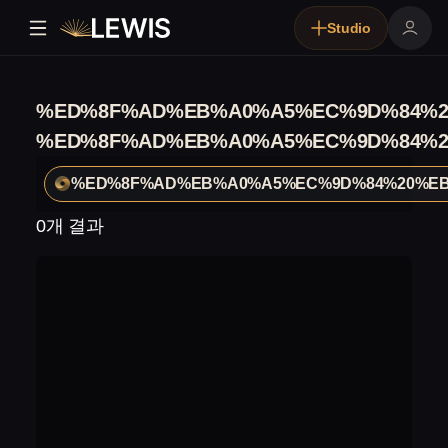
Studio
%ED%8F%AD%EB%A0%A5%EC%9D%84%2
%ED%8F%AD%EB%A0%A5%EC%9D%84%2
%ED%8F%AD%EB%A0%A5%EC%9D%84%20%EB
0개 결과