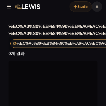
Studio
%EC%A0%80%EB%84%90%EB%A6%AC%E
%EC%A0%80%EB%84%90%EB%A6%AC%E
%EC%A0%80%EB%84%90%EB%A6%AC%EC%A6
0개 결과