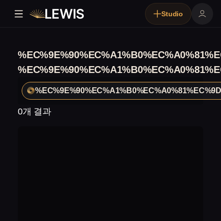
Studio
%EC%9E%90%EC%A1%B0%EC%A0%81%E
%EC%9E%90%EC%A1%B0%EC%A0%81%E
%EC%9E%90%EC%A1%B0%EC%A0%81%EC%9
0개 결과