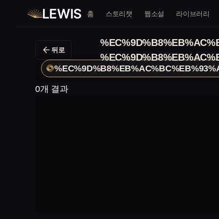
홈
스토리챗
웹소설
라이브러리
%EC%9D%B8%EB%AC%B
뒤로
%EC%9D%B8%EB%AC%B
%EC%9D%B8%EB%AC%BC%EB%93%A
0개 결과