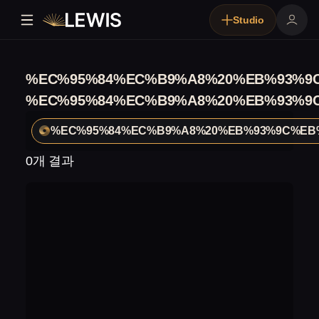
Studio
%EC%95%84%EC%B9%A8%20%EB%93%9
%EC%95%84%EC%B9%A8%20%EB%93%9
%EC%95%84%EC%B9%A8%20%EB%93%9C%EB
0개 결과