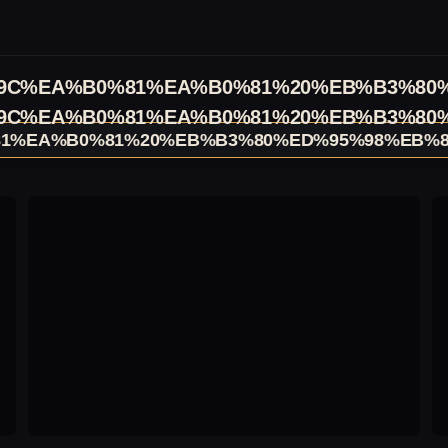
9C%EA%B0%81%EA%B0%81%20%EB%B3%80%
9C%EA%B0%81%EA%B0%81%20%EB%B3%80%
1%EA%B0%81%20%EB%B3%80%ED%95%98%EB%8