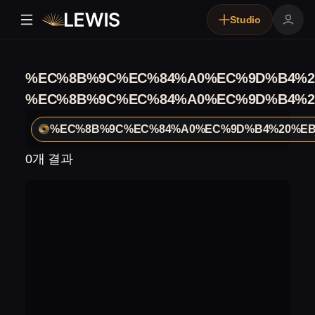
Studio
%EC%8B%9C%EC%84%A0%EC%9D%B4%2
%EC%8B%9C%EC%84%A0%EC%9D%B4%2
%EC%8B%9C%EC%84%A0%EC%9D%B4%20%EB
0개 결과