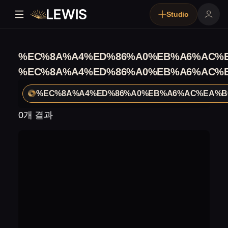
Studio
%EC%8A%A4%ED%86%A0%EB%A6%AC%E
%EC%8A%A4%ED%86%A0%EB%A6%AC%E
%EC%8A%A4%ED%86%A0%EB%A6%AC%EA%B
0개 결과