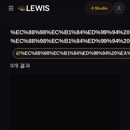
Studio
%EC%88%98%EC%B1%84%ED%99%94%2
%EC%88%98%EC%B1%84%ED%99%94%2
%EC%88%98%EC%B1%84%ED%99%94%20%EA
0개 결과