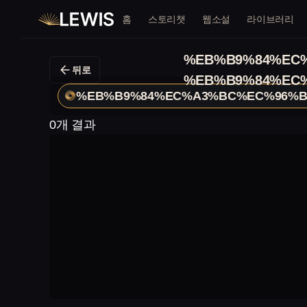
홈
스토리챗
웹소설
라이브러리
%EB%B9%84%EC
뒤로
%EB%B9%84%EC
%EB%B9%84%EC%A3%BC%EC%96%B
0개 결과