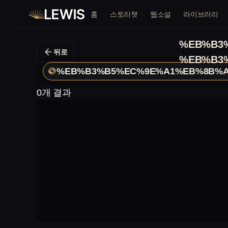
홈
스토리챗
웹소설
라이브러리
%EB%B3
뒤로
%EB%B3
%EB%B3%B5%EC%9E%A1%EB%8B%A
0개 결과