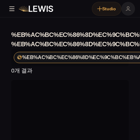
Studio
%EB%AC%BC%EC%86%8D%EC%9C%BC%E
%EB%AC%BC%EC%86%8D%EC%9C%BC%E
%EB%AC%BC%EC%86%8D%EC%9C%BC%EB%A
0개 결과