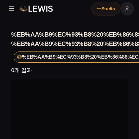
Studio
%EB%AA%B9%EC%93%B8%20%EB%86%8
%EB%AA%B9%EC%93%B8%20%EB%86%8
%EB%AA%B9%EC%93%B8%20%EB%86%88%EC
0개 결과