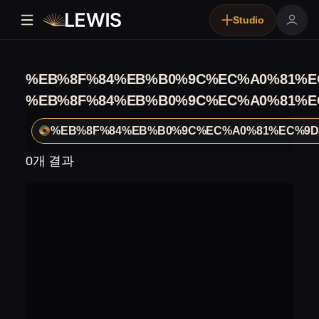
Studio
%EB%8F%84%EB%B0%9C%EC%A0%81%E
%EB%8F%84%EB%B0%9C%EC%A0%81%E
%EB%8F%84%EB%B0%9C%EC%A0%81%EC%9D
0개 결과