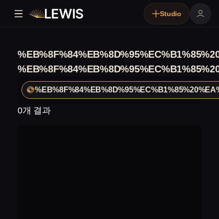
Studio
%EB%8F%84%EB%8D%95%EC%B1%85%2
%EB%8F%84%EB%8D%95%EC%B1%85%2
%EB%8F%84%EB%8D%95%EC%B1%85%20%EA
0개 결과