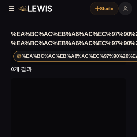
Studio
%EA%BC%AC%EB%A6%AC%EC%97%90%
%EA%BC%AC%EB%A6%AC%EC%97%90%
%EA%BC%AC%EB%A6%AC%EC%97%90%20%E
0개 결과