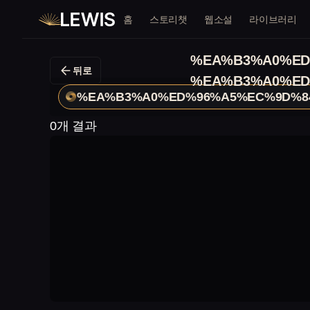
홈
스토리챗
웹소설
라이브러리
%EA%B3%A0%ED
뒤로
%EA%B3%A0%ED
%EA%B3%A0%ED%96%A5%EC%9D%8
0개 결과