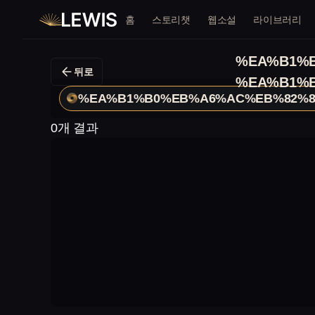
홈
스토리챗
웹소설
라이브러리
%EA%B1%B
뒤로
%EA%B1%B
%EA%B1%B0%EB%A6%AC%EB%82%8
0개 결과