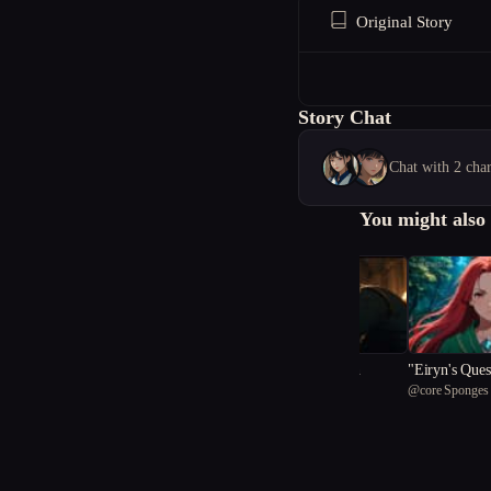
Original Story
Story Chat
Chat with 2 char
You might also 
Echoes of Oblivion
"Eiryn's Ques
@
Writer K
@
core Sponges
Eldrid's Sha