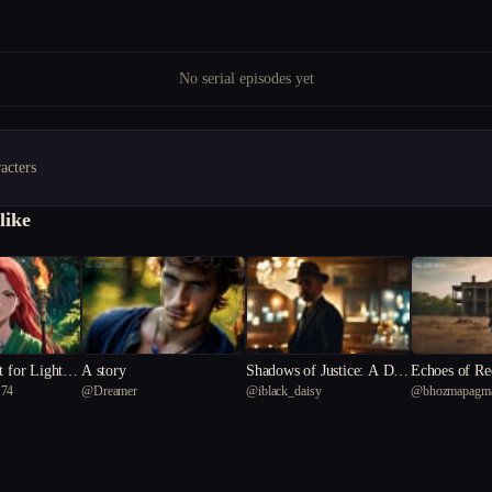
No serial episodes yet
acters
like
t for Light in
A story
Shadows of Justice: A Dete
Echoes of Re
 74
@
Dreamer
@
iblack_daisy
@
bhozmapagm
dow Realm"
ctive's Pursuit
Tale of War-